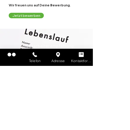
Wir freuen uns auf Deine Bewerbung.
Jetzt bewerben
Mitarbeiterempfehlung:
Wird ein/e Mitarbeiter/in angeworben und
bleibt sie/er über die Probezeit hinaus
bekommt der Anwerbende eine
Prämie
von
Telefon
Adresse
Kontaktformular
1.000€
. (Vollzeit, Teilzeit, Minijob–
Unterschiedlich Bezahlungen)
Anrufen
Startseite