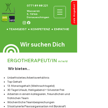
!
t
J
o
b
A
n
g
e
b
o
0771 89 88 221
Wasserstr.
5,
78166
Donaueschingen
● TEAMGEIST ● KOMPETENZ ● EMPATHIE
Wir
suchen Dich
ERGOTHERAPEUT/IN
m/w/d
Wir bieten...
Unbefristetes Arbeitsverhältnis
Top Gehalt
13. Monatsgehalt (Weihnachtsgeld)
30 Tage Urlaub, Heiligabend + Silvester Frei
Arbeiten in einem kollegialen, freundlichen und
fröhlichen Team
Wöchentliche Teambesprechungen
Strukturierte Praxisorganisation mit Bürokraft