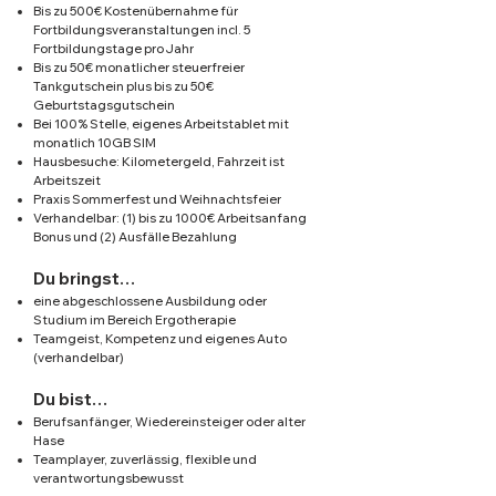
Bis zu 500€ Kostenübernahme für
Fortbildungsveranstaltungen incl. 5
Fortbildungstage pro Jahr
Bis zu 50€ monatlicher steuerfreier
Tankgutschein plus bis zu 50€
Geburtstagsgutschein
Bei 100% Stelle, eigenes Arbeitstablet mit
monatlich 10GB SIM
Hausbesuche: Kilometergeld, Fahrzeit ist
Arbeitszeit
Praxis Sommerfest und Weihnachtsfeier
Verhandelbar: (1) bis zu 1000€ Arbeitsanfang
Bonus und (2) Ausfälle Bezahlung
Du bringst…
eine abgeschlossene Ausbildung oder
Studium im Bereich Ergotherapie
Teamgeist, Kompetenz und eigenes Auto
(verhandelbar)
Du bist…
Berufsanfänger, Wiedereinsteiger oder alter
Hase
Teamplayer, zuverlässig, flexible und
verantwortungsbewusst