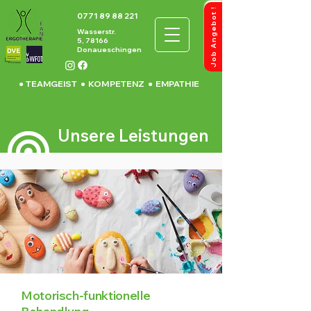
!
t
J
o
b
A
n
g
e
b
o
0771 89 88 221
Wasserstr.
5,
78166
Donaueschingen
● TEAMGEIST ● KOMPETENZ ● EMPATHIE
Unsere Leistungen
Motorisch-funktionelle