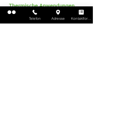
Thermische Anwendungen
Die Wärme entspannt und die Kälte lindert
Telefon
Adresse
Kontaktformular
Entzündungen.
Auch zu therapeutischen Zwecken erhalten
Sie deshalb Wärme oder Kälte im Rahmen
der thermischen Anwendung.
Termin vereinbaren
Hausbesuche